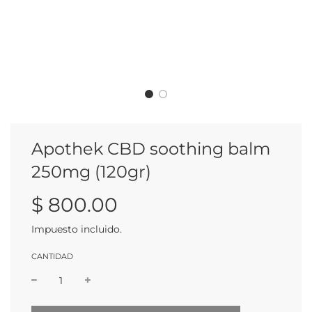
Apothek CBD soothing balm
250mg (120gr)
Precio
Precio
$ 800.00
de
habitual
oferta
Impuesto incluido.
CANTIDAD