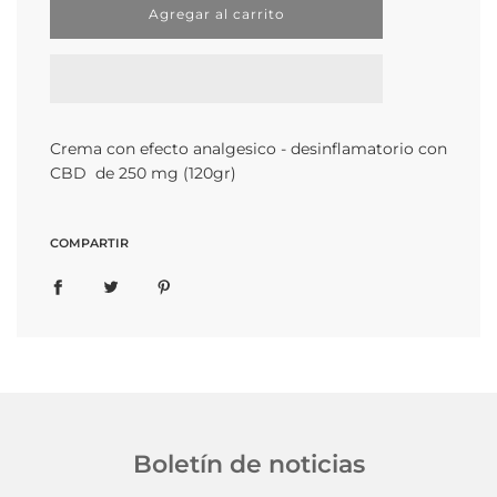
C
Agregar al carrito
a
r
g
a
n
d
o
Crema con efecto analgesico - desinflamatorio con
.
CBD de 250 mg (120gr)
.
.
COMPARTIR
Boletín de noticias